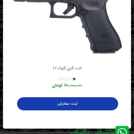
کلت گازی گلوک 17
110,000,000
تومان
Rated
1.00
out
of
5
ثبت سفارش