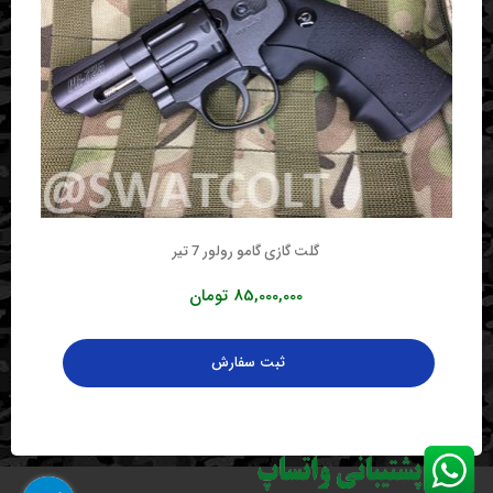
گلت گازی گامو رولور 7 تیر
85,000,000
تومان
ثبت سفارش