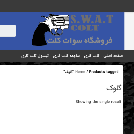
رو
ه
حتوا
صفحه اصلی
کلت گازی
ساچمه کلت گازی
کپسول کلت گازی
/ Products tagged “گلوک”
Home
گلوک
Showing the single result