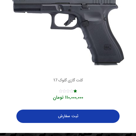
کلت گازی گلوک 17
110,000,000
تومان
Rated
1.00
out
of
5
ثبت سفارش